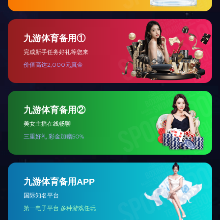
全国服务热线
13427824948
13903032647
首页
J9体育（China）有限责任公司官网
双层铁架床
Mailbo
dgkangs
Phone：
134
备案号：
粤ICP备14068681号
百度统计