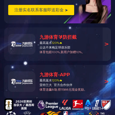
家具百科
常见问题
推荐产品
QQ咨询
太空舱上下铺床
咨询热线