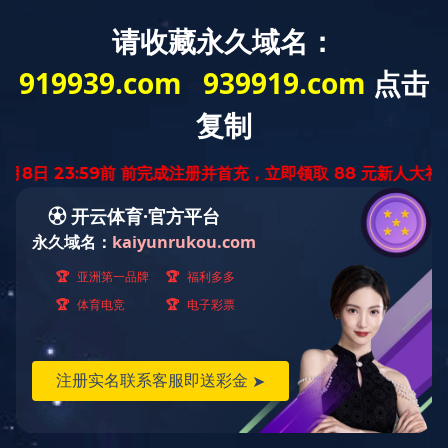
J9体育（China）有限
产厂家
8年专注学校 / 企业
J9体育（China）有限责任公司官网首页
J9体育（C
宿舍解决方案
客户案例
新闻资讯
关于康