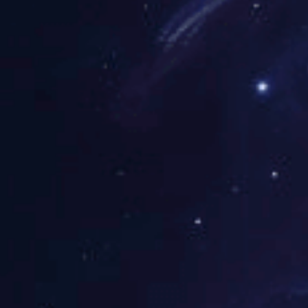
国标制造
GB manufacturing