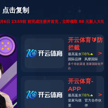
service line
13427824948
（China）有限责任公司官网
食堂餐桌椅
官网