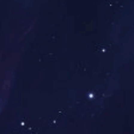
公司实力
STRENGTH