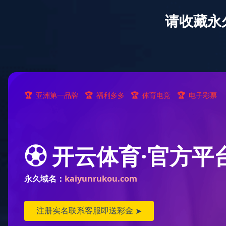
J9体育（Chin
产厂家
8年专注学校 /
J9体育（China）有限责任公司官网首页
J
宿舍解决方案
客户案例
新闻资讯
热门关键词：
上下铺铁床
宿舍公寓床
J9体育（Chin
您的位置：
首页
产品频道
J9体育（China）有
>
>
铁皮档案柜
食堂餐桌
床板 床垫