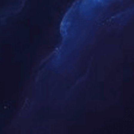
生产及整体配套
量监督抽查检测合格，
粉，220度高温固
湖南，海南，三亚，
配合度高
highly corporate
满足各类J9体
设备精良，按
宿舍公寓床款式多