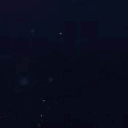
8人间宿舍床
三连体双层床
8人间宿舍床，床底
产品：三连体双层床尺寸：600*980*1700MM
首页
J9体育（China）有限责任公司官网
双层铁架床
Mailbo
dgkangs
Phone：