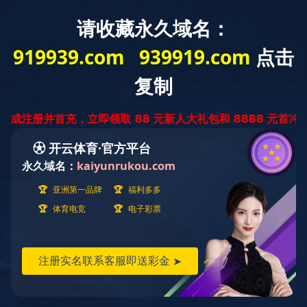
J9体育（China）有限
产厂家
8年专注学校 / 企业
J9体育（China）有限责任公司官网首页
J9体育（C
宿舍解决方案
客户案例
新闻资讯
关于康
热门关键词：
上下铺铁床
宿舍公寓床
J9体育（China）有限责任
您的位置：
首页
产品频道
食堂餐桌椅
饭堂8人餐桌
>
>
>
铁皮档案柜
食堂餐桌
床板 床垫