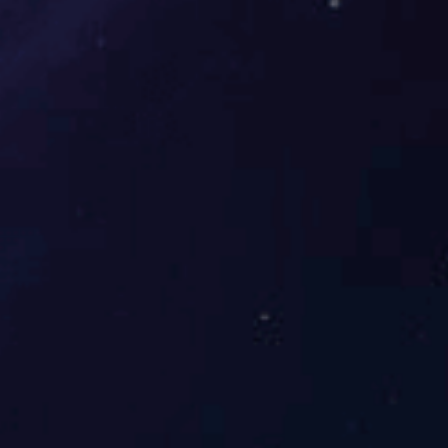
完善的售后物流设施，5年质保，响应速度快
J9体育（China）有限责任公司官网可提供三年的实实在在的质保
供售前咨询、上门设计、售后服务，东莞、广州，深圳，珠海，
以送货上门安装。
热品推荐
/ HOT PRODUCT