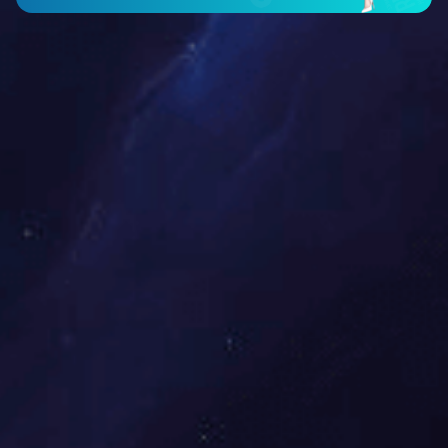
售后无忧
Worry-free after sales