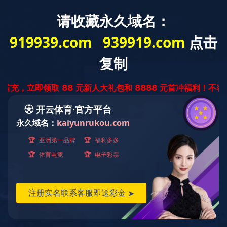
J9体育（China）有限
产厂家
8年专注学校 / 企业
J9体育（China）有限责任公司官网首页
J9体育（C
宿舍解决方案
客户案例
新闻资讯
关于康
热门关键词：
上下铺铁床
宿舍公寓床
J9体育（China）有限责任
您的位置：
首页
产品频道
食堂餐桌椅
学校食堂餐桌
>
>
>
铁皮档案柜
食堂餐桌
床板 床垫