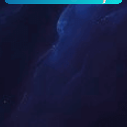
咨询热线
康胜J9体育（China）有限责任公司官网
知非即舍，这个越来越专注化的社会里，企业与企业之间的合作，
与惠州学校再次...
学校与康胜J9体育（China）有限责任公司官网交换价值的...
查看详情
马上咨询