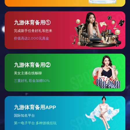
J9体育（China）有限
宿舍铁架
责任公司官网
QQ咨询